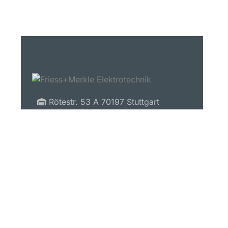
Rötestr. 53 A 70197 Stuttgart
0711 / 63 81 61
Esslinger Str. 116 73207 Plochingen
07153 / 277 06
kontakt@friessmerkle.de